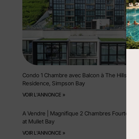
Condo 1 Chambre avec Balcon à The Hills
Residence, Simpson Bay
VOIR L'ANNONCE »
A Vendre | Magnifique 2 Chambres Fourteen
at Mullet Bay
VOIR L'ANNONCE »