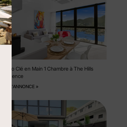
Condo Clé en Main 1 Chambre à The Hills
Residence
VOIR L'ANNONCE »