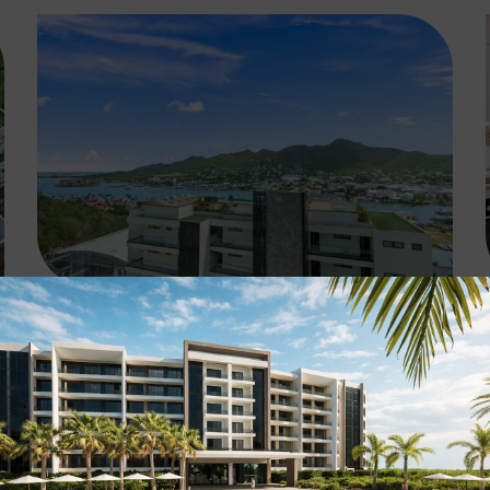
A Louer | Bel Appartement Résidentiel Meublé
– The Hills Residence
VOIR L'ANNONCE »