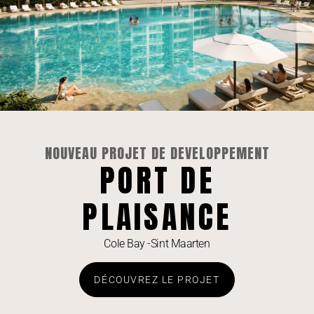
NOUVEAU PROJET DE DEVELOPPEMENT
PORT DE
Rare Condo 3 Chambres à The Hills
Residence, Simpson Bay
PLAISANCE
VOIR L'ANNONCE »
Cole Bay -Sint Maarten
DÉCOUVREZ LE PROJET