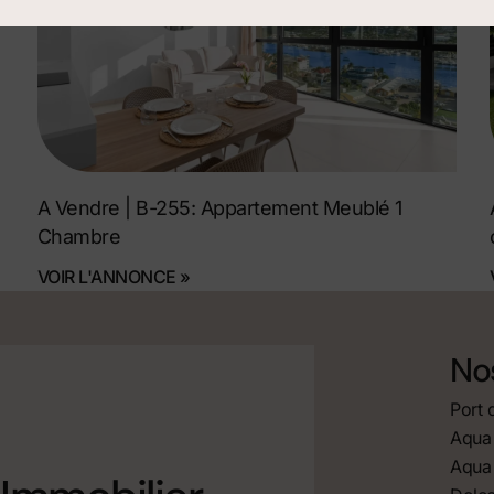
A Vendre | B-255: Appartement Meublé 1
Chambre
VOIR L'ANNONCE »
Nos
Port 
Aqua 
Aqua 