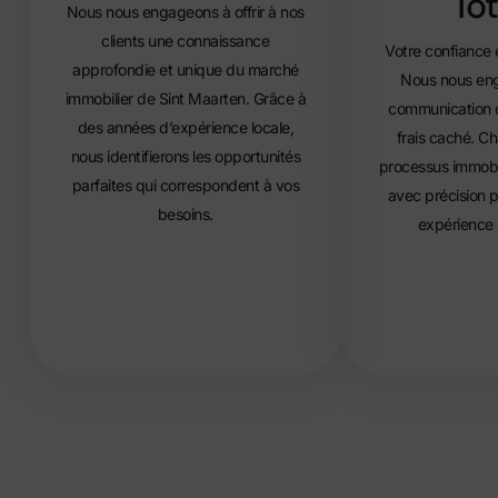
Tot
Nous nous engageons à offrir à nos
clients une connaissance
Votre confiance e
approfondie et unique du marché
Nous nous en
immobilier de Sint Maarten. Grâce à
communication c
des années d’expérience locale,
frais caché. C
nous identifierons les opportunités
processus immobil
parfaites qui correspondent à vos
avec précision p
besoins.
expérience 