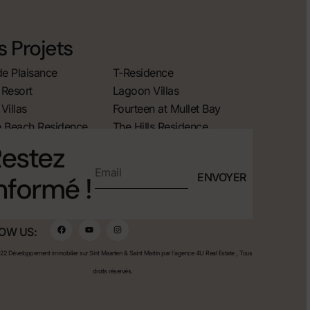
 Projets
de Plaisance
T-Residence
Resort
Lagoon Villas
Villas
Fourteen at Mullet Bay
 Beach Residence
The Hills Residence
estez
ENVOYER
nformé !
OW US:
2 Développement immobilier sur Sint Maarten & Saint Martin par l'agence 4U Real Estate , Tous
droits réservés.