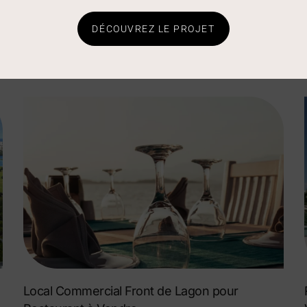
Dolce Beach Residence — Appartement Neuf
DÉCOUVREZ LE PROJET
1 Chambre, 80 m²
VOIR L'ANNONCE »
Local Commercial Front de Lagon pour