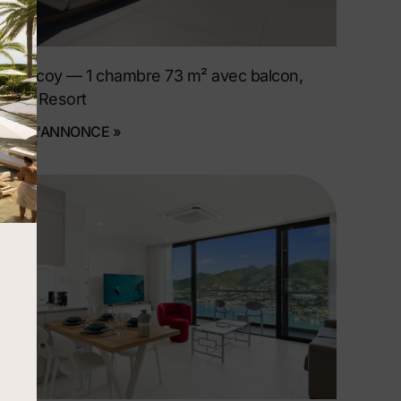
Cupecoy — 1 chambre 73 m² avec balcon,
Aqua Resort
VOIR L'ANNONCE »