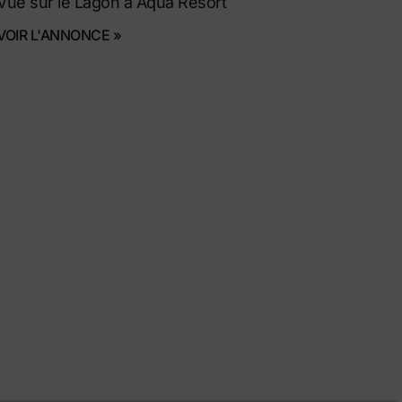
Vue sur le Lagon à Aqua Resort
VOIR L'ANNONCE »