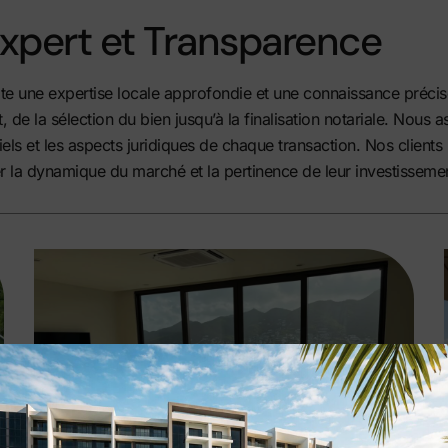
pert et Transparence
ssite une expertise locale approfondie et une connaissance préc
 la sélection du bien jusqu’à la finalisation notariale. Nous a
els et les aspects juridiques de chaque transaction. Nos clients
 la dynamique du marché et la pertinence de leur investissemen