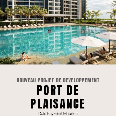
A Vendre | D-448: Appartement unique de 2
chambres avec balcon
VOIR L'ANNONCE »
NOUVEAU PROJET DE DEVELOPPEMENT
PORT DE
PLAISANCE
Cole Bay -Sint Maarten