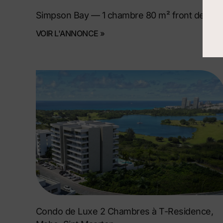
Simpson Bay — 1 chambre 80 m² front de mer
VOIR L'ANNONCE »
Condo de Luxe 2 Chambres à T-Residence,