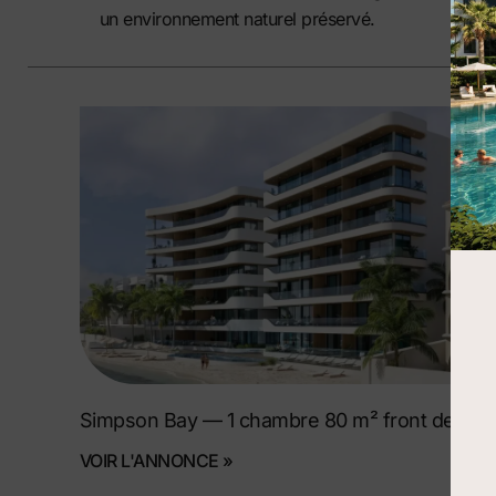
un environnement naturel préservé.
Simpson Bay — 1 chambre 80 m² front de mer
VOIR L'ANNONCE »