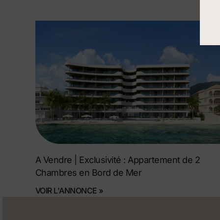
A Vendre | Exclusivité : Appartement de 2
Chambres en Bord de Mer
VOIR L'ANNONCE »