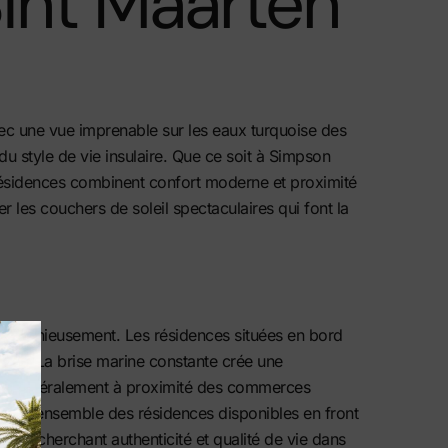
Sint Maarten
ec une vue imprenable sur les eaux turquoise des
du style de vie insulaire. Que ce soit à Simpson
 résidences combinent confort moderne et proximité
les couchers de soleil spectaculaires qui font la
t harmonieusement. Les résidences situées en bord
lages. La brise marine constante crée une
nt généralement à proximité des
commerces
ouvrir l’ensemble des résidences disponibles en front
ale recherchant authenticité et qualité de vie dans