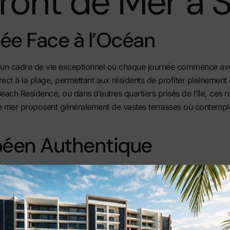
Front de Mer à 
iée Face à l’Océan
nt un cadre de vie exceptionnel où chaque journée commence av
ect à la plage, permettant aux résidents de profiter pleinement 
each Residence, ou dans d’autres quartiers prisés de l’île, ces
 mer proposent généralement de vastes terrasses où contempler 
ibéen Authentique
opter un rythme de vie où la nature et le confort se rencontren
urants réputés
de l’île, souvent accessibles à pied le long des p
t des vagues accompagne le quotidien. Ces propriétés se trouve
insi un équilibre parfait entre tranquillité et commodité. Pour déc
 à jour. Ces biens d’exception attirent une clientèle internation