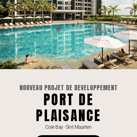
NOUVEAU PROJET DE DEVELOPPEMENT
PORT DE
PLAISANCE
Dolce Beach Residence — Appartement Neuf
1 Chambre, 80 m²
Cole Bay -Sint Maarten
VOIR L'ANNONCE »