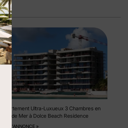
Appartement Ultra-Luxueux 3 Chambres en
Bord de Mer à Dolce Beach Residence
VOIR L'ANNONCE »